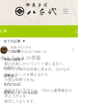
記事
全ての記事
御菓子司八千代
全ての記事
2021年8月8日
読了時間: 1分
水ようかんの季節
季節の御菓子
夏の日差しがジリジリと感じる日々。
お店のこと
コロナと熱中症対策に挟まれ、なかなか
体のバランスを整えるのも
四季便り
大変な時季ですね。
先代のお話
御菓子司八千代では、7月から夏季限定の
西新井にまつわるお話
水ようかんを
販売しております。